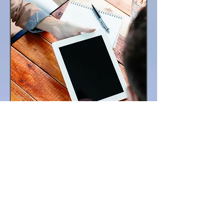
Recommandée fortement!
Ridha, G., juin 2014
Je suis très satisfait de votre qualité de
rédaction et de traduction en anglais.
Votre originalité d'écriture m'a
beaucoup impressionné. Je vous